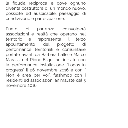
la fiducia reciproca e dove ognuno
diventa costruttore di un mondo nuovo,
possibile ed auspicabile, paesaggio di
condivisione e partecipazione.
Punto di partenza coinvolgerà
associazioni e realtà che operano nel
territorio e rappresenta il terzo
appuntamento del progetto di
performance territoriali e comunitarie
portate avanti da Barbara Lalle e Marco
Marassi nel Rione Esquilino, iniziato con
la performance installazione "Logos in
progress" il 26 novembre 2016 e con "
Non è area per voi”, flashmob con i
residenti ed associazioni animaliste del 5
novembre 2016.
con Rocco Agostini, Sergio Angeli, Fabio
Asaro, Simona Balistreri, Lucia Batassa,
Marco Binotto, Dario Bontempi, Daniela
Carreras, Roberto Cavallini, Settimio
Cecconi, Francesca Conte, Elisabetta
D'abundo, Yasmine Elgamal, Gianni
Fantoni, Danilo Gheghi, Martino Iannone,