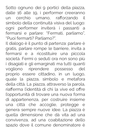
Sotto ognuno dei 9 portici della piazza,
dalle 16 alle 19, i performer creeranno
un cerchio umano, rafforzando il
simbolo della continuità visiva del luogo:
ogni performer inviterà i passanti a
fermarsi e parlare: “Fermati, parliamo”,
“Puoi fermarti? Parliamo?”.
Il dialogo è il punto di partenza: parlare è
gratis, parlare rompe le barriere, invita a
fermarsi e a ricostituire una piccola
società. Fermi o seduti ora non sono più
i disagiati e gli emarginati ma tutti quanti
vogliono riprendere possesso del
proprio essere cittadino, in un luogo,
quale la piazza, simbolo e metafora
della città. La piazza, attraverso la parola,
riafferma l’identità di chi la vive ed offre
l’opportunità di trovare una nuova forma
di appartenenza, per costruire insieme
una città che accoglie, protegge e
genera sempre nuove idee. La piazza è
quella dimensione che dà vita ad una
convivenza, ad una coabitazione dello
spazio dove il comune denominatore è