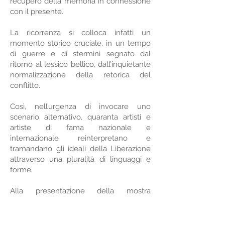
recupero della memoria in connessione
con il presente.
La ricorrenza si colloca infatti un
momento storico cruciale, in un tempo
di guerre e di stermini segnato dal
ritorno al lessico bellico, dall’inquietante
normalizzazione della retorica del
conflitto.
Così, nell’urgenza di invocare uno
scenario alternativo, quaranta artisti e
artiste di fama nazionale e
internazionale reinterpretano e
tramandano gli ideali della Liberazione
attraverso una pluralità di linguaggi e
forme.
Alla presentazione della mostra
interverranno, oltre al curatore
Roberto
Gramiccia
, l’Assessore alla Cultura di
Roma Capitale
Massimiliano Smeriglio
,