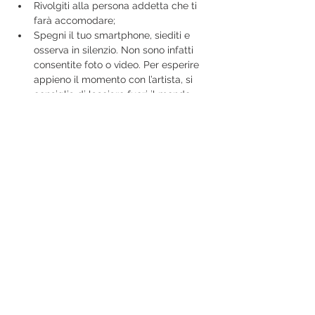
Rivolgiti alla persona addetta che ti 
farà accomodare;
Spegni il tuo smartphone, siediti e 
osserva in silenzio. Non sono infatti 
consentite foto o video. Per esperire 
appieno il momento con l’artista, si 
consiglia di lasciare fuori il mondo 
esterno per il tempo richiesto e 
concentrarsi sul momento che si 
sta sperimentando;
Concentrati sul momento presente: 
sensazioni, pensieri ed emozioni;
Mostra di più
Condividi questo evento