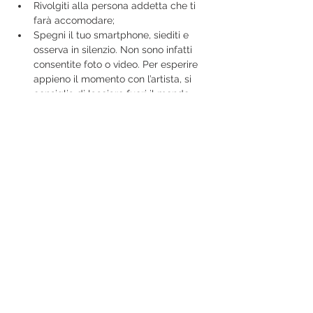
Rivolgiti alla persona addetta che ti 
farà accomodare;
Spegni il tuo smartphone, siediti e 
osserva in silenzio. Non sono infatti 
consentite foto o video. Per esperire 
appieno il momento con l’artista, si 
consiglia di lasciare fuori il mondo 
esterno per il tempo richiesto e 
concentrarsi sul momento che si 
sta sperimentando;
Concentrati sul momento presente: 
sensazioni, pensieri ed emozioni;
Mostra di più
Condividi questo evento