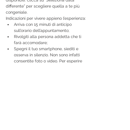
disponibili: clicca su “Seleziona data 
differente” per scegliere quella a te più 
congeniale.
Indicazioni per vivere appieno l’esperienza:
Arriva con 15 minuti di anticipo 
sull’orario dell’appuntamento;
Rivolgiti alla persona addetta che ti 
farà accomodare;
Spegni il tuo smartphone, siediti e 
osserva in silenzio. Non sono infatti 
consentite foto o video. Per esperire 
appieno il momento con l’artista, si 
consiglia di lasciare fuori il mondo 
esterno per il tempo richiesto e 
concentrarsi sul momento che si 
sta sperimentando;
Concentrati sul momento presente: 
sensazioni, pensieri ed emozioni;
Mostra di più